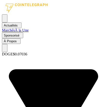
Actualités
Marchés
À la Une
Sponsorisé
À Propos
DOGE
$0.07036