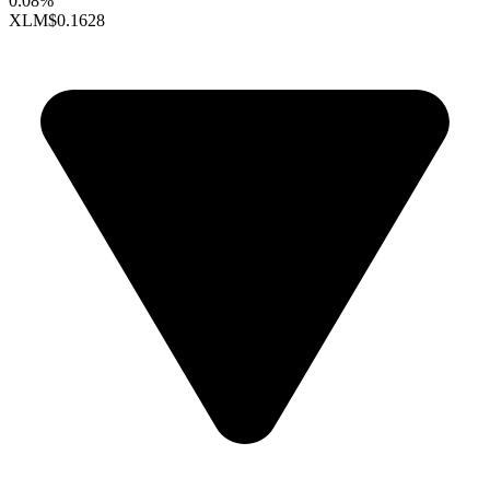
0.08%
XLM
$0.1628