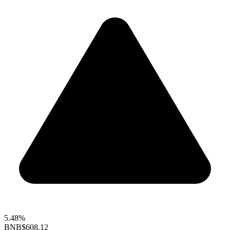
5.48%
BNB
$608.12