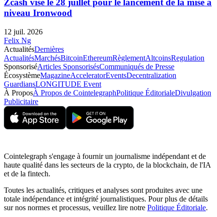
Zcash vise le 28 juillet pour le lancement de la mise à
niveau Ironwood
12 juil. 2026
Felix Ng
Actualités
Dernières
Actualités
Marchés
Bitcoin
Ethereum
Règlement
Altcoins
Regulation
Sponsorisé
Articles Sponsorisés
Communiqués de Presse
Écosystème
Magazine
Accelerator
Events
Decentralization
Guardians
LONGITUDE Event
À Propos
À Propos de Cointelegraph
Politique Éditoriale
Divulgation
Publicitaire
Cointelegraph s'engage à fournir un journalisme indépendant et de
haute qualité dans les secteurs de la crypto, de la blockchain, de l'IA
et de la fintech.
Toutes les actualités, critiques et analyses sont produites avec une
totale indépendance et intégrité journalistiques. Pour plus de détails
sur nos normes et processus, veuillez lire notre
Politique Éditoriale
.