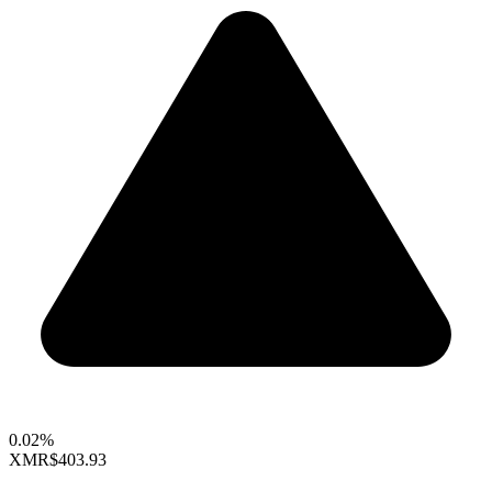
0.02%
XMR
$403.93