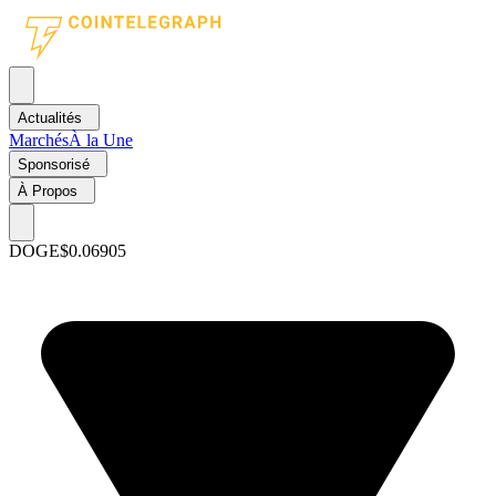
Actualités
Marchés
À la Une
Sponsorisé
À Propos
DOGE
$0.06905