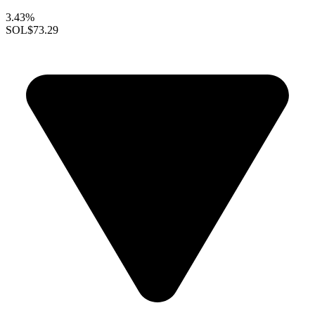
3.43%
SOL
$73.29