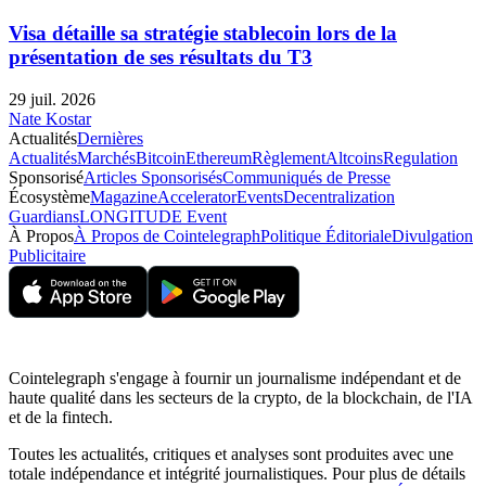
Visa détaille sa stratégie stablecoin lors de la
présentation de ses résultats du T3
29 juil. 2026
Nate Kostar
Actualités
Dernières
Actualités
Marchés
Bitcoin
Ethereum
Règlement
Altcoins
Regulation
Sponsorisé
Articles Sponsorisés
Communiqués de Presse
Écosystème
Magazine
Accelerator
Events
Decentralization
Guardians
LONGITUDE Event
À Propos
À Propos de Cointelegraph
Politique Éditoriale
Divulgation
Publicitaire
Cointelegraph s'engage à fournir un journalisme indépendant et de
haute qualité dans les secteurs de la crypto, de la blockchain, de l'IA
et de la fintech.
Toutes les actualités, critiques et analyses sont produites avec une
totale indépendance et intégrité journalistiques. Pour plus de détails