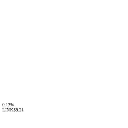
0.13%
LINK
$8.21