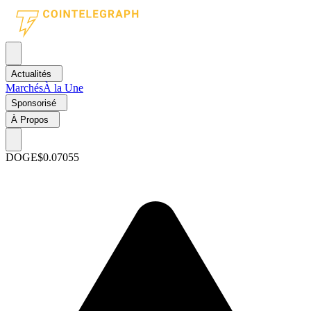
Actualités
Marchés
À la Une
Sponsorisé
À Propos
DOGE
$0.07055