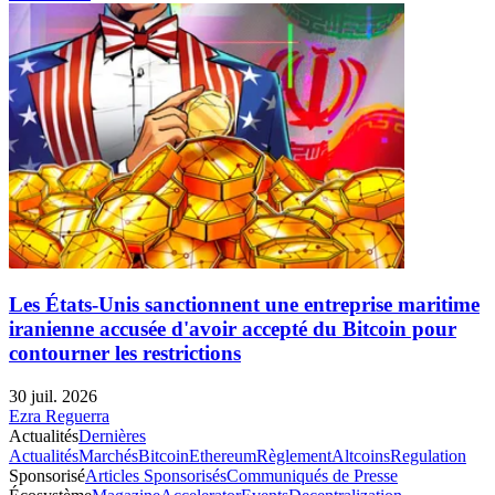
Les États-Unis sanctionnent une entreprise maritime
iranienne accusée d'avoir accepté du Bitcoin pour
contourner les restrictions
30 juil. 2026
Ezra Reguerra
Actualités
Dernières
Actualités
Marchés
Bitcoin
Ethereum
Règlement
Altcoins
Regulation
Sponsorisé
Articles Sponsorisés
Communiqués de Presse