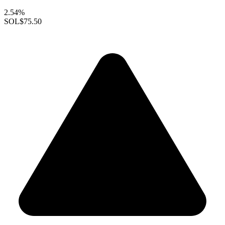
2.54%
SOL
$75.50