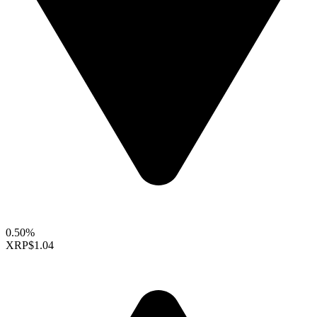
0.50%
XRP
$1.04