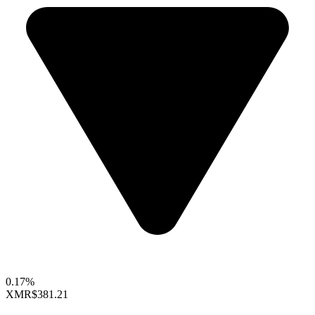
0.17%
XMR
$381.21