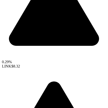
0.29%
LINK
$8.32