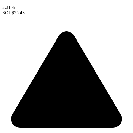
2.31%
SOL
$75.43