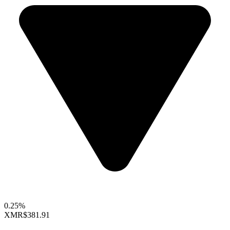
0.25%
XMR
$381.91