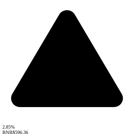
2.85%
BNB
$596.36