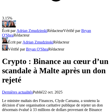
3.15%
Écrit par
Adrian Zmudzinski
Rédacteur
Vérifié par
Bryan
O'Shea
Rédacteur
Écrit par
Adrian Zmudzinski
Rédacteur
Vérifié par
Bryan O'Shea
Rédacteur
Crypto : Binance au cœur d’un
scandale à Malte après un don
rejeté
Dernières actualités
Publié
22 oct. 2025
Le ministre maltais des Finances, Clyde Caruana, a soutenu la
décision d’une organisation caritative publique de rejeter un don
désormais évalué à 33 millions de dollars provenant de Binance