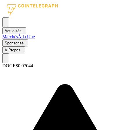
Actualités
Marchés
À la Une
Sponsorisé
À Propos
DOGE
$0.07044