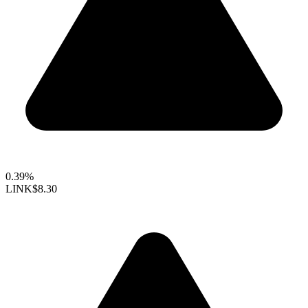
0.39%
LINK
$8.30