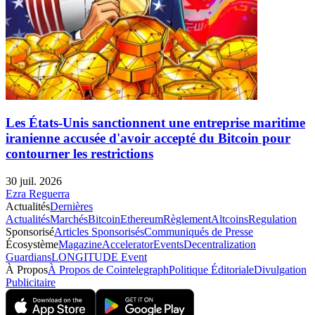
Les États-Unis sanctionnent une entreprise maritime
iranienne accusée d'avoir accepté du Bitcoin pour
contourner les restrictions
30 juil. 2026
Ezra Reguerra
Actualités
Dernières
Actualités
Marchés
Bitcoin
Ethereum
Règlement
Altcoins
Regulation
Sponsorisé
Articles Sponsorisés
Communiqués de Presse
Écosystème
Magazine
Accelerator
Events
Decentralization
Guardians
LONGITUDE Event
À Propos
À Propos de Cointelegraph
Politique Éditoriale
Divulgation
Publicitaire