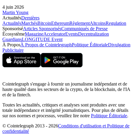
4 juin 2026
Martin Young
Actualités
Dernières
Actualités
Marchés
Bitcoin
Ethereum
Règlement
Altcoins
Regulation
Sponsorisé
Articles Sponsorisés
Communiqués de Presse
Écosystème
Magazine
Accelerator
Events
Decentralization
Guardians
LONGITUDE Event
À Propos
À Propos de Cointelegraph
Politique Éditoriale
Divulgation
Publicitaire
Cointelegraph s'engage à fournir un journalisme indépendant et de
haute qualité dans les secteurs de la crypto, de la blockchain, de l'IA
et de la fintech.
Toutes les actualités, critiques et analyses sont produites avec une
totale indépendance et intégrité journalistiques. Pour plus de détails
sur nos normes et processus, veuillez lire notre
Politique Éditoriale
.
© Cointelegraph 2013 - 2026
Conditions d'utilisation et Politique de
confidentialité