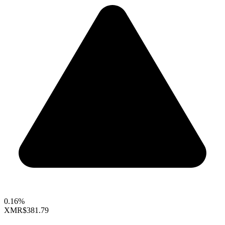
0.16%
XMR
$381.79