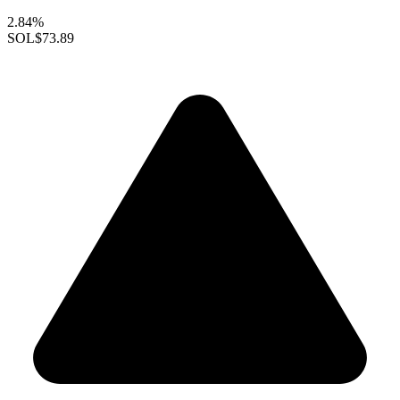
2.84%
SOL
$73.89