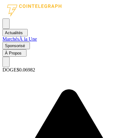
Actualités
Marchés
À la Une
Sponsorisé
À Propos
DOGE
$0.06982