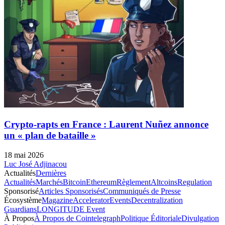
Crypto-rapts en France : Laurent Nuñez annonce
un « plan de bataille »
18 mai 2026
Luc José Adjinacou
Actualités
Dernières
Actualités
Marchés
Bitcoin
Ethereum
Règlement
Altcoins
Regulation
Sponsorisé
Articles Sponsorisés
Communiqués de Presse
Écosystème
Magazine
Accelerator
Events
Decentralization
Guardians
LONGITUDE Event
À Propos
À Propos de Cointelegraph
Politique Éditoriale
Divulgation