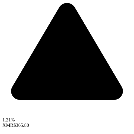
1.21%
XMR
$365.80