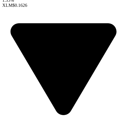
1.35%
XLM
$0.1626