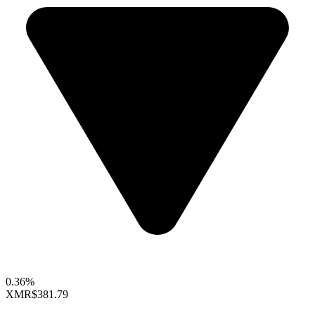
0.36%
XMR
$381.79