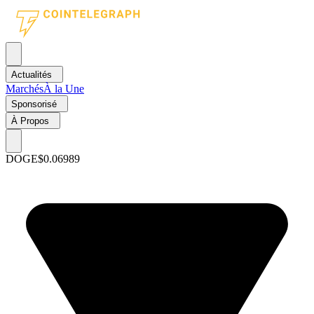
Actualités
Marchés
À la Une
Sponsorisé
À Propos
DOGE
$0.06989