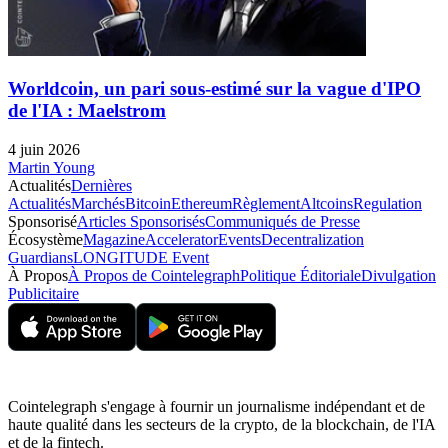
Worldcoin, un pari sous-estimé sur la vague d'IPO
de l'IA : Maelstrom
4 juin 2026
Martin Young
Actualités
Dernières
Actualités
Marchés
Bitcoin
Ethereum
Règlement
Altcoins
Regulation
Sponsorisé
Articles Sponsorisés
Communiqués de Presse
Écosystème
Magazine
Accelerator
Events
Decentralization
Guardians
LONGITUDE Event
À Propos
À Propos de Cointelegraph
Politique Éditoriale
Divulgation
Publicitaire
Cointelegraph s'engage à fournir un journalisme indépendant et de
haute qualité dans les secteurs de la crypto, de la blockchain, de l'IA
et de la fintech.