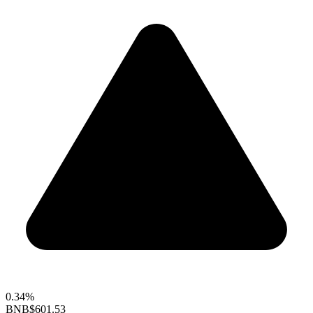
0.34%
BNB
$601.53