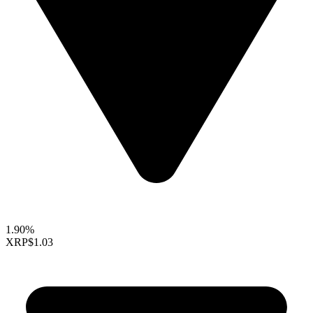
1.90%
XRP
$1.03