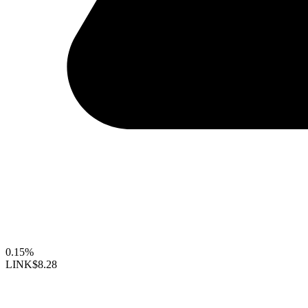
0.15%
LINK
$8.28