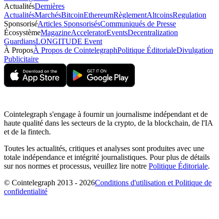
Actualités
Dernières
Actualités
Marchés
Bitcoin
Ethereum
Règlement
Altcoins
Regulation
Sponsorisé
Articles Sponsorisés
Communiqués de Presse
Écosystème
Magazine
Accelerator
Events
Decentralization
Guardians
LONGITUDE Event
À Propos
À Propos de Cointelegraph
Politique Éditoriale
Divulgation
Publicitaire
Cointelegraph s'engage à fournir un journalisme indépendant et de
haute qualité dans les secteurs de la crypto, de la blockchain, de l'IA
et de la fintech.
Toutes les actualités, critiques et analyses sont produites avec une
totale indépendance et intégrité journalistiques. Pour plus de détails
sur nos normes et processus, veuillez lire notre
Politique Éditoriale
.
© Cointelegraph 2013 - 2026
Conditions d'utilisation et Politique de
confidentialité