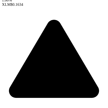
1.00%
XLM
$0.1634