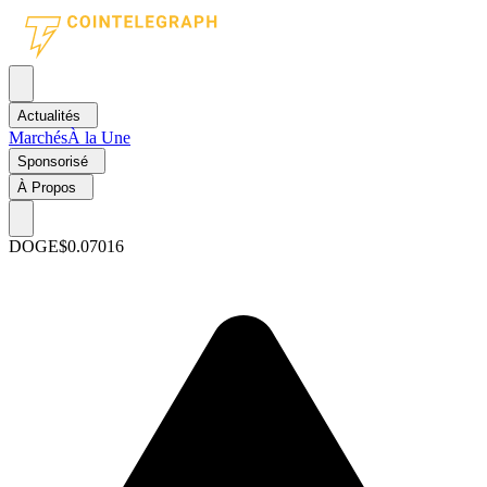
Actualités
Marchés
À la Une
Sponsorisé
À Propos
DOGE
$0.07016