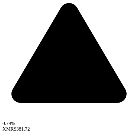
0.79%
XMR
$381.72