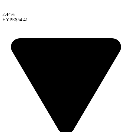
2.44%
HYPE
$54.41