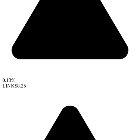
0.13%
LINK
$8.25