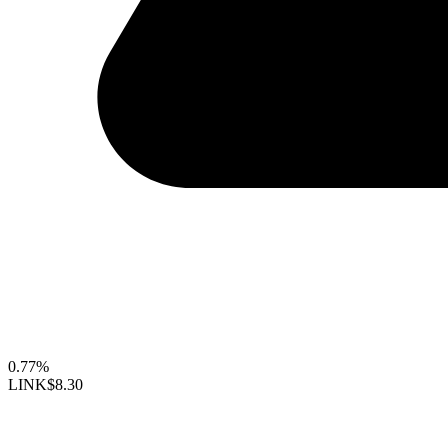
0.77%
LINK
$8.30