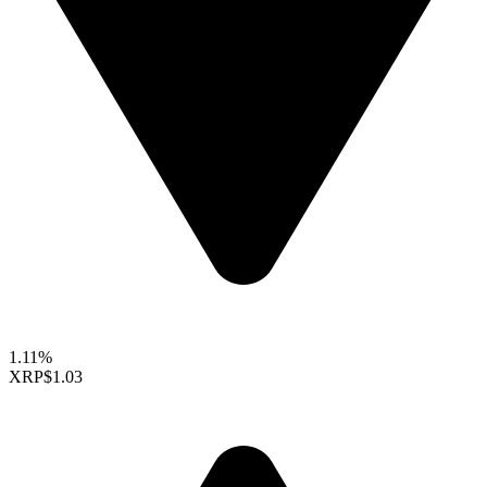
1.11%
XRP
$1.03