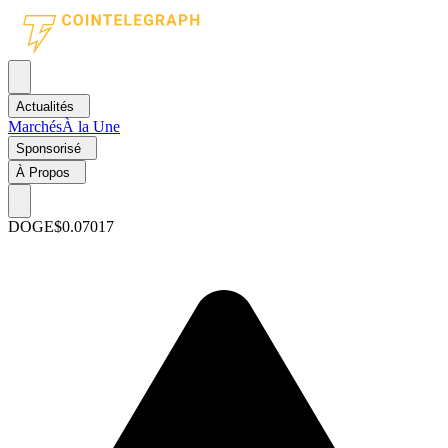
Actualités
Marchés
À la Une
Sponsorisé
À Propos
DOGE
$0.07017