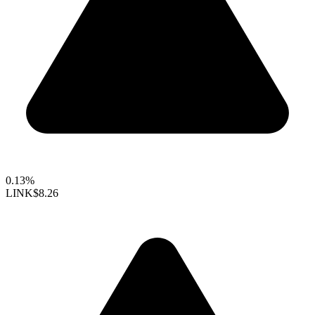
0.13%
LINK
$8.26