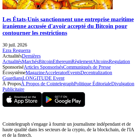
Les États-Unis sanctionnent une entreprise maritime
iranienne accusée d'avoir accepté du Bitcoin pour
contourner les restrictions
30 juil. 2026
Ezra Reguerra
Actualités
Dernières
Actualités
Marchés
Bitcoin
Ethereum
Règlement
Altcoins
Regulation
Sponsorisé
Articles Sponsorisés
Communiqués de Presse
Écosystème
Magazine
Accelerator
Events
Decentralization
Guardians
LONGITUDE Event
À Propos
À Propos de Cointelegraph
Politique Éditoriale
Divulgation
Publicitaire
Cointelegraph s'engage à fournir un journalisme indépendant et de
haute qualité dans les secteurs de la crypto, de la blockchain, de l'IA
et de la fintech.