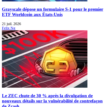
Grayscale dépose un formulaire S-1 pour le premier
ETF Worldcoin aux États-Unis
21 juil. 2026
Felix Ng
Le ZEC chute de 30 % après la divulgation de
nouveaux détails sur la vulnérabilité de contrefaçon
de Zcash