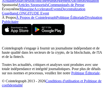
Actualités
Marchés
Bitcoin
Ethereum
Règlement
Altcoins
Regulation
Sponsorisé
Articles Sponsorisés
Communiqués de Presse
Écosystème
Magazine
Accelerator
Events
Decentralization
Guardians
LONGITUDE Event
À Propos
À Propos de Cointelegraph
Politique Éditoriale
Divulgation
Publicitaire
Cointelegraph s'engage à fournir un journalisme indépendant et de
haute qualité dans les secteurs de la crypto, de la blockchain, de l'IA
et de la fintech.
Toutes les actualités, critiques et analyses sont produites avec une
totale indépendance et intégrité journalistiques. Pour plus de détails
sur nos normes et processus, veuillez lire notre
Politique Éditoriale
.
© Cointelegraph 2013 - 2026
Conditions d'utilisation et Politique de
confidentialité