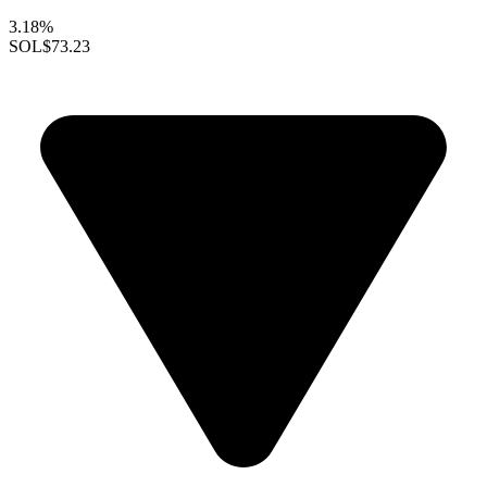
3.18%
SOL
$73.23