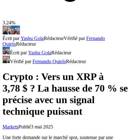
3.24%
Écrit par
Yashu Gola
Rédacteur
Vérifié par
Fernando
Quirós
Rédacteur
Écrit par
Yashu Gola
Rédacteur
Vérifié par
Fernando Quirós
Rédacteur
Crypto : Vers un XRP à
3,78 $ ? La hausse de 70 % se
précise avec un signal
technique puissant
Markets
Publié
3 mai 2025
Une forte demande sur le marché spot, soutenue par une