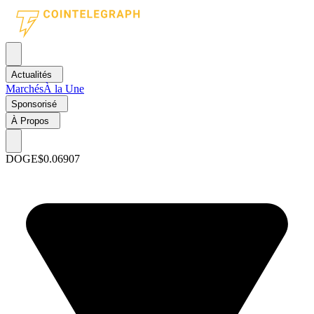
Actualités
Marchés
À la Une
Sponsorisé
À Propos
DOGE
$0.06907