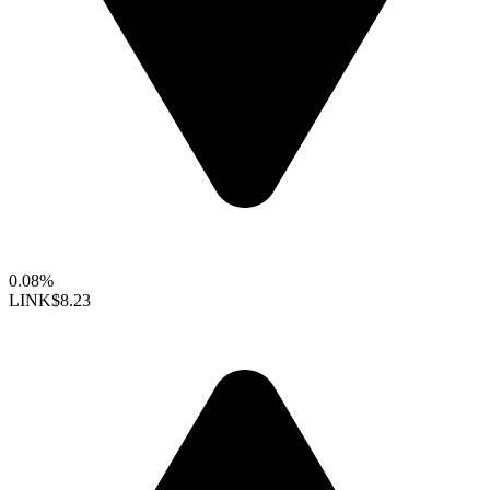
0.08%
LINK
$8.23