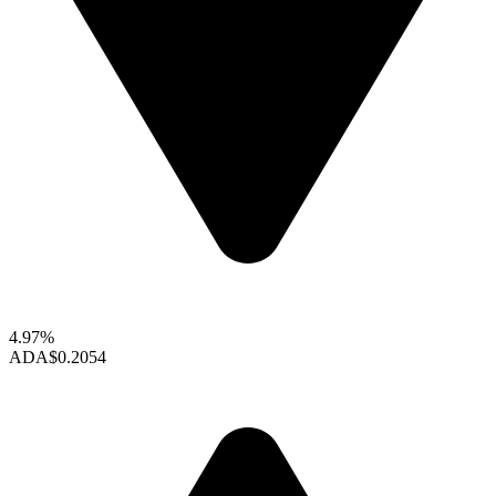
4.97%
ADA
$0.2054