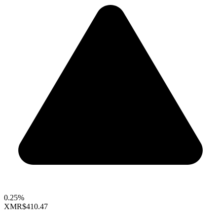
0.25%
XMR
$410.47