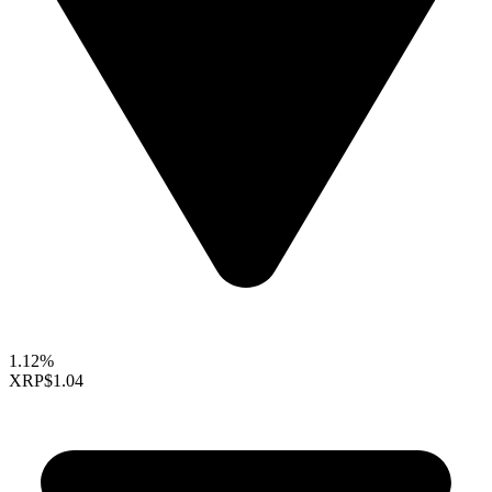
1.12%
XRP
$1.04