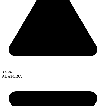
3.45%
ADA
$0.1977