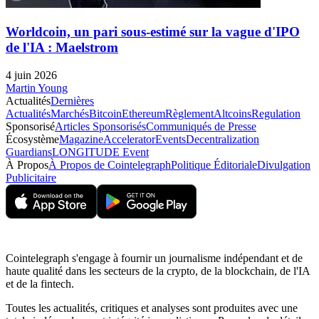
Worldcoin, un pari sous-estimé sur la vague d'IPO
de l'IA : Maelstrom
4 juin 2026
Martin Young
Actualités
Dernières
Actualités
Marchés
Bitcoin
Ethereum
Règlement
Altcoins
Regulation
Sponsorisé
Articles Sponsorisés
Communiqués de Presse
Écosystème
Magazine
Accelerator
Events
Decentralization
Guardians
LONGITUDE Event
À Propos
À Propos de Cointelegraph
Politique Éditoriale
Divulgation
Publicitaire
Cointelegraph s'engage à fournir un journalisme indépendant et de
haute qualité dans les secteurs de la crypto, de la blockchain, de l'IA
et de la fintech.
Toutes les actualités, critiques et analyses sont produites avec une