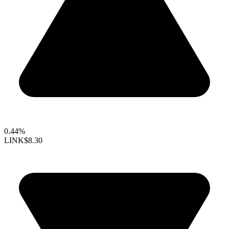
0.44%
LINK
$8.30