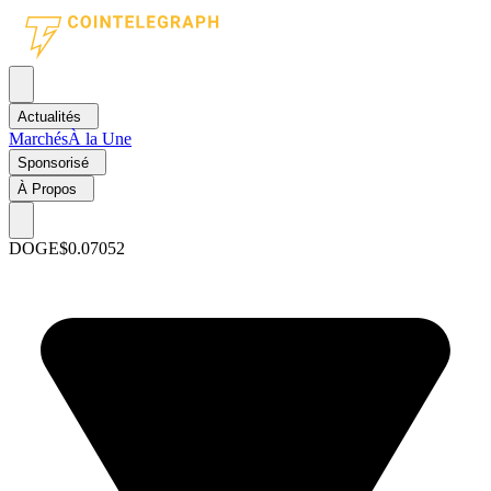
Actualités
Marchés
À la Une
Sponsorisé
À Propos
DOGE
$0.07052