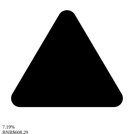
7.19%
BNB
$608.29