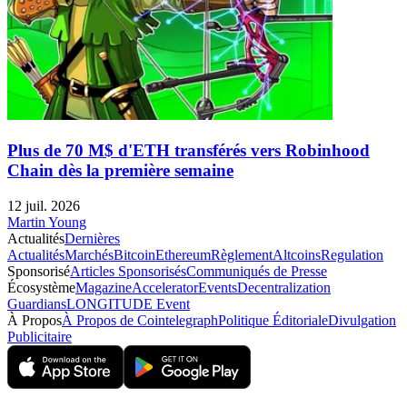
Plus de 70 M$ d'ETH transférés vers Robinhood
Chain dès la première semaine
12 juil. 2026
Martin Young
Actualités
Dernières
Actualités
Marchés
Bitcoin
Ethereum
Règlement
Altcoins
Regulation
Sponsorisé
Articles Sponsorisés
Communiqués de Presse
Écosystème
Magazine
Accelerator
Events
Decentralization
Guardians
LONGITUDE Event
À Propos
À Propos de Cointelegraph
Politique Éditoriale
Divulgation
Publicitaire