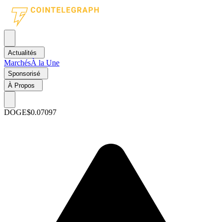
Actualités
Marchés
À la Une
Sponsorisé
À Propos
DOGE
$0.07097