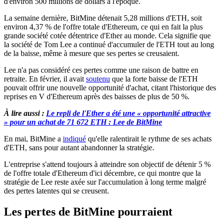
d'environ 500 millions de dollars à l'époque.
La semaine dernière, BitMine détenait 5,28 millions d'ETH, soit
environ 4,37 % de l'offre totale d'Ethereum, ce qui en fait la plus
grande société cotée détentrice d'Ether au monde. Cela signifie que
la société de Tom Lee a continué d'accumuler de l'ETH tout au long
de la baisse, même à mesure que ses pertes se creusaient.
Lee n'a pas considéré ces pertes comme une raison de battre en
retraite. En février, il avait
soutenu
que la forte baisse de l'ETH
pouvait offrir une nouvelle opportunité d'achat, citant l'historique des
reprises en V d'Ethereum après des baisses de plus de 50 %.
À lire aussi :
Le repli de l'Ether a été une « opportunité attractive
» pour un achat de 71 672 ETH : Lee de BitMine
En mai, BitMine a
indiqué
qu'elle ralentirait le rythme de ses achats
d'ETH, sans pour autant abandonner la stratégie.
L'entreprise s'attend toujours à atteindre son objectif de détenir 5 %
de l'offre totale d'Ethereum d'ici décembre, ce qui montre que la
stratégie de Lee reste axée sur l'accumulation à long terme malgré
des pertes latentes qui se creusent.
Les pertes de BitMine pourraient