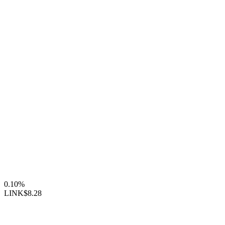
0.10%
LINK
$8.28