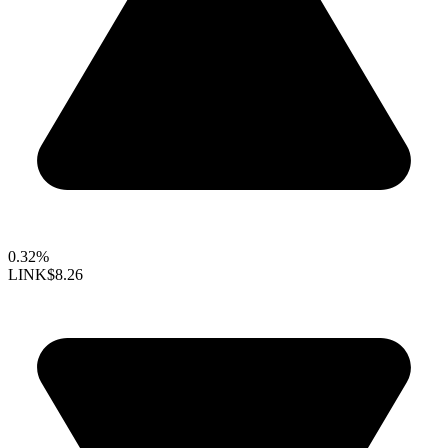
0.32%
LINK
$8.26