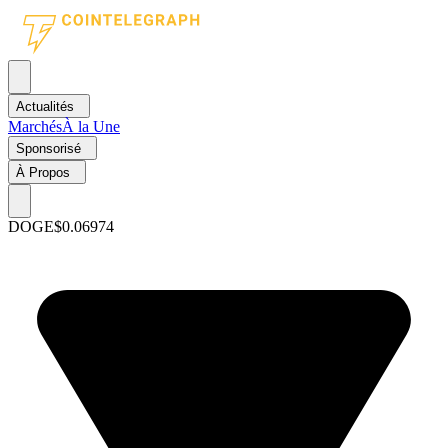
Actualités
Marchés
À la Une
Sponsorisé
À Propos
DOGE
$0.06974