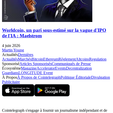
Worldcoin, un pari sous-estimé sur la vague d'IPO
de l'IA : Maelstrom
4 juin 2026
Martin Young
Actualités
Dernières
Actualités
Marchés
Bitcoin
Ethereum
Règlement
Altcoins
Regulation
Sponsorisé
Articles Sponsorisés
Communiqués de Presse
Écosystème
Magazine
Accelerator
Events
Decentralization
Guardians
LONGITUDE Event
À Propos
À Propos de Cointelegraph
Politique Éditoriale
Divulgation
Publicitaire
Cointelegraph s'engage à fournir un journalisme indépendant et de