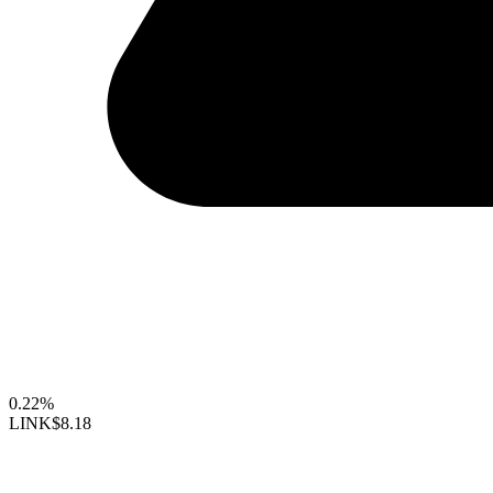
0.22%
LINK
$8.18