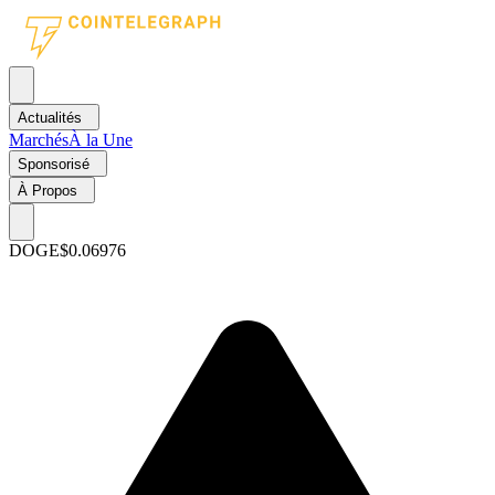
Actualités
Marchés
À la Une
Sponsorisé
À Propos
DOGE
$0.06976