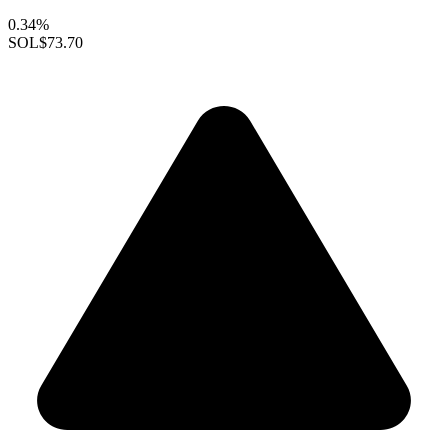
0.34%
SOL
$73.70