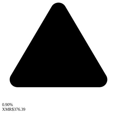
0.90%
XMR
$376.39