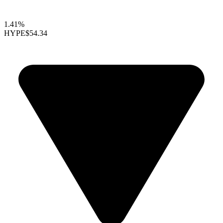
1.41%
HYPE
$54.34