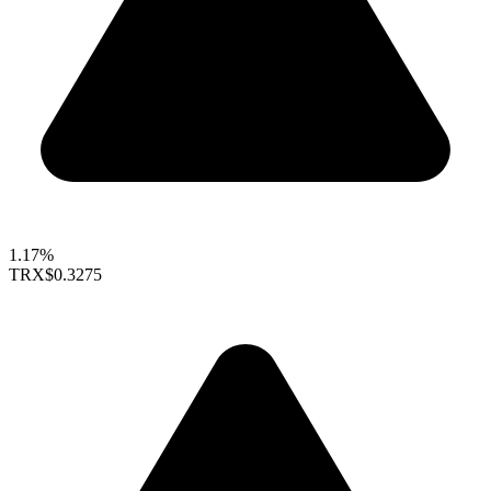
1.17%
TRX
$0.3275