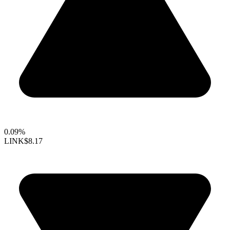
0.09%
LINK
$8.17