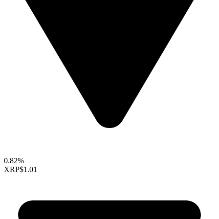
0.82%
XRP
$1.01