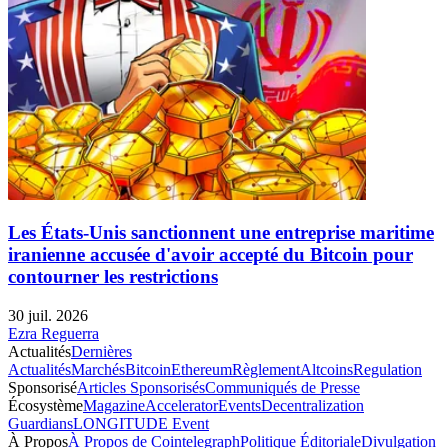
Les États-Unis sanctionnent une entreprise maritime
iranienne accusée d'avoir accepté du Bitcoin pour
contourner les restrictions
30 juil. 2026
Ezra Reguerra
Actualités
Dernières
Actualités
Marchés
Bitcoin
Ethereum
Règlement
Altcoins
Regulation
Sponsorisé
Articles Sponsorisés
Communiqués de Presse
Écosystème
Magazine
Accelerator
Events
Decentralization
Guardians
LONGITUDE Event
À Propos
À Propos de Cointelegraph
Politique Éditoriale
Divulgation