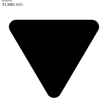
0.09%
XLM
$0.1611