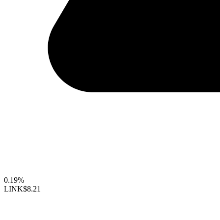
0.19%
LINK
$8.21