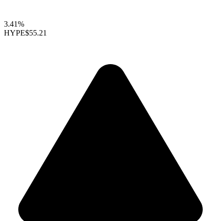
3.41%
HYPE
$55.21