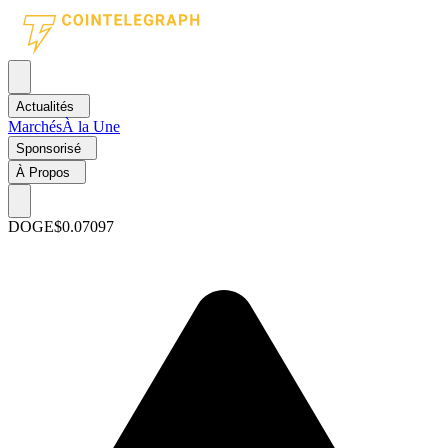
Actualités
Marchés
À la Une
Sponsorisé
À Propos
DOGE
$0.07097