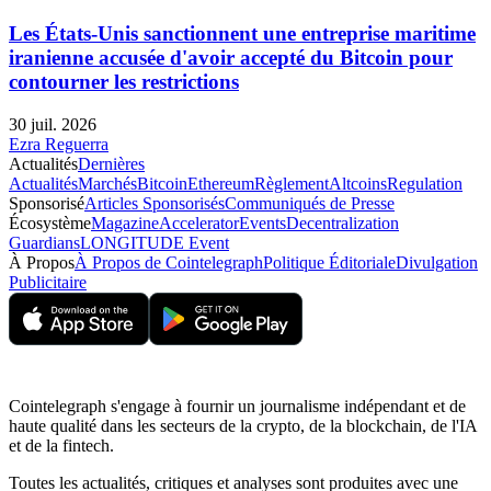
Les États-Unis sanctionnent une entreprise maritime
iranienne accusée d'avoir accepté du Bitcoin pour
contourner les restrictions
30 juil. 2026
Ezra Reguerra
Actualités
Dernières
Actualités
Marchés
Bitcoin
Ethereum
Règlement
Altcoins
Regulation
Sponsorisé
Articles Sponsorisés
Communiqués de Presse
Écosystème
Magazine
Accelerator
Events
Decentralization
Guardians
LONGITUDE Event
À Propos
À Propos de Cointelegraph
Politique Éditoriale
Divulgation
Publicitaire
Cointelegraph s'engage à fournir un journalisme indépendant et de
haute qualité dans les secteurs de la crypto, de la blockchain, de l'IA
et de la fintech.
Toutes les actualités, critiques et analyses sont produites avec une