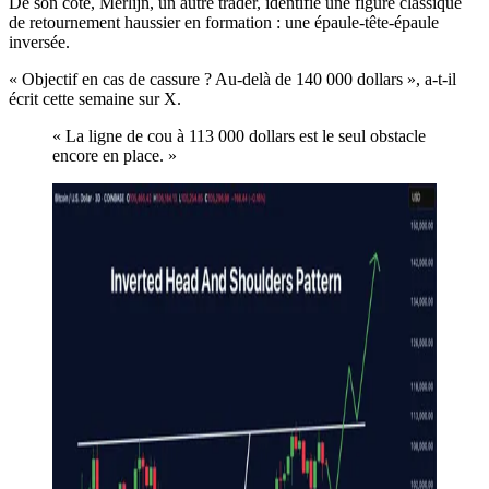
De son côté, Merlijn, un autre trader, identifie une figure classique
de retournement haussier en formation : une épaule-tête-épaule
inversée.
« Objectif en cas de cassure ? Au-delà de 140 000 dollars », a-t-il
écrit cette semaine sur X.
« La ligne de cou à 113 000 dollars est le seul obstacle
encore en place. »