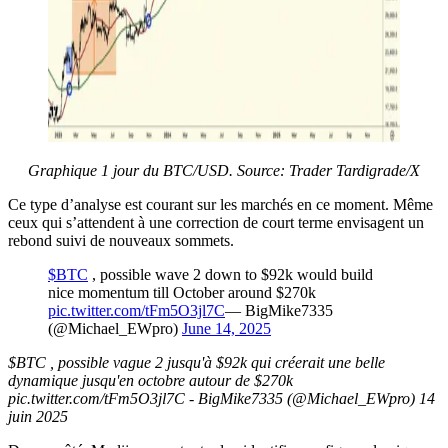
Graphique 1 jour du BTC/USD. Source: Trader Tardigrade/X
Ce type d’analyse est courant sur les marchés en ce moment. Même
ceux qui s’attendent à une correction de court terme envisagent un
rebond suivi de nouveaux sommets.
$BTC
, possible wave 2 down to $92k would build
nice momentum till October around $270k
pic.twitter.com/tFm5O3jl7C
— BigMike7335
(@Michael_EWpro)
June 14, 2025
$BTC , possible vague 2 jusqu'à $92k qui créerait une belle
dynamique jusqu'en octobre autour de $270k
pic.twitter.com/tFm5O3jl7C - BigMike7335 (@Michael_EWpro) 14
juin 2025