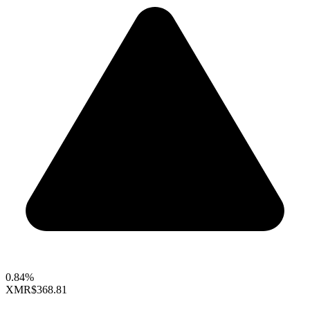
0.84%
XMR
$368.81