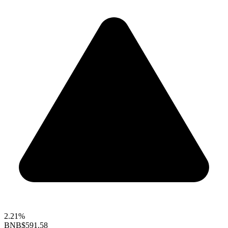
2.21%
BNB
$591.58