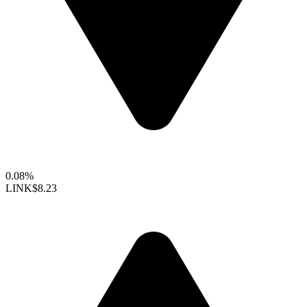
0.08%
LINK
$8.23