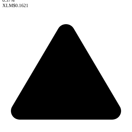
0.37%
XLM
$0.1621