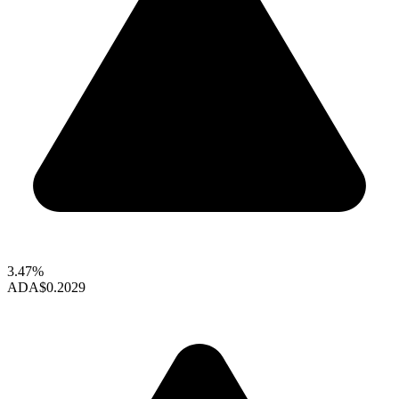
3.47%
ADA
$0.2029