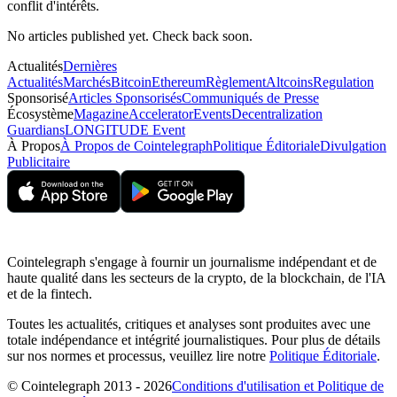
conflit d'intérêts.
No articles published yet. Check back soon.
Actualités
Dernières
Actualités
Marchés
Bitcoin
Ethereum
Règlement
Altcoins
Regulation
Sponsorisé
Articles Sponsorisés
Communiqués de Presse
Écosystème
Magazine
Accelerator
Events
Decentralization
Guardians
LONGITUDE Event
À Propos
À Propos de Cointelegraph
Politique Éditoriale
Divulgation
Publicitaire
Cointelegraph s'engage à fournir un journalisme indépendant et de
haute qualité dans les secteurs de la crypto, de la blockchain, de l'IA
et de la fintech.
Toutes les actualités, critiques et analyses sont produites avec une
totale indépendance et intégrité journalistiques. Pour plus de détails
sur nos normes et processus, veuillez lire notre
Politique Éditoriale
.
© Cointelegraph 2013 - 2026
Conditions d'utilisation et Politique de