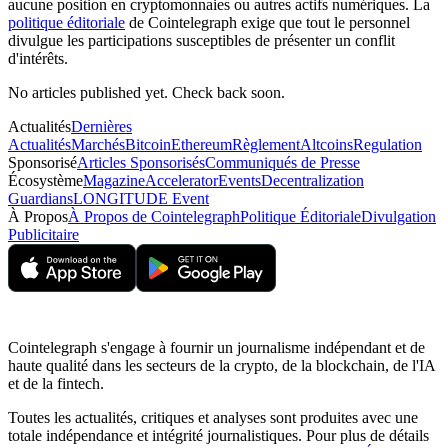
aucune position en cryptomonnaies ou autres actifs numériques. La
politique éditoriale
de Cointelegraph exige que tout le personnel
divulgue les participations susceptibles de présenter un conflit
d'intérêts.
No articles published yet. Check back soon.
Actualités
Dernières
Actualités
Marchés
Bitcoin
Ethereum
Règlement
Altcoins
Regulation
Sponsorisé
Articles Sponsorisés
Communiqués de Presse
Écosystème
Magazine
Accelerator
Events
Decentralization
Guardians
LONGITUDE Event
À Propos
À Propos de Cointelegraph
Politique Éditoriale
Divulgation
Publicitaire
Cointelegraph s'engage à fournir un journalisme indépendant et de
haute qualité dans les secteurs de la crypto, de la blockchain, de l'IA
et de la fintech.
Toutes les actualités, critiques et analyses sont produites avec une
totale indépendance et intégrité journalistiques. Pour plus de détails