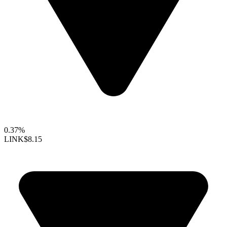
0.37%
LINK
$8.15