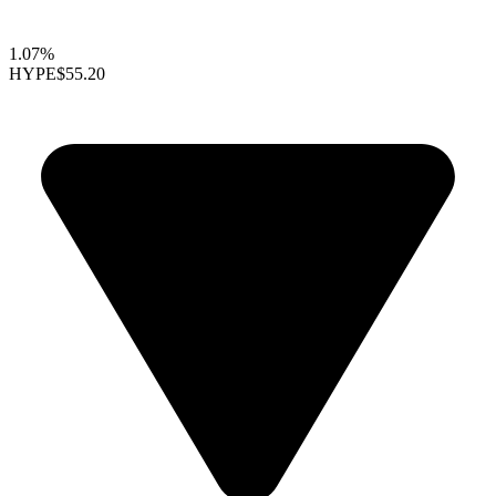
1.07%
HYPE
$55.20