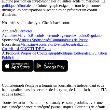
aucune position en cryptomonnaies ou autres actifs numériques. La
politique éditoriale
de Cointelegraph exige que tout le personnel
divulgue les participations susceptibles de présenter un conflit
d'intérêts.
No articles published yet. Check back soon.
Actualités
Dernières
Actualités
Marchés
Bitcoin
Ethereum
Règlement
Altcoins
Regulation
Sponsorisé
Articles Sponsorisés
Communiqués de Presse
Écosystème
Magazine
Accelerator
Events
Decentralization
Guardians
LONGITUDE Event
À Propos
À Propos de Cointelegraph
Politique Éditoriale
Divulgation
Publicitaire
Cointelegraph s'engage à fournir un journalisme indépendant et de
haute qualité dans les secteurs de la crypto, de la blockchain, de l'IA
et de la fintech.
Toutes les actualités, critiques et analyses sont produites avec une
totale indépendance et intégrité journalistiques. Pour plus de détails