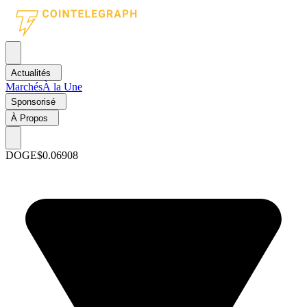
Actualités
Marchés
À la Une
Sponsorisé
À Propos
DOGE
$0.06908