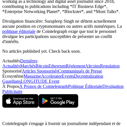
working as a technology and digital asset journalist since 2018,
contributing to publications including *IT Business Edge*,
*Enterprise Networking Planet*, *Blockster*, and *Moni Talks*.
Divulgation financière:
Surajdeep Singh ne détient actuellement
aucune position en cryptomonnaies ou autres actifs numériques. La
politique éditoriale
de Cointelegraph exige que tout le personnel
divulgue les participations susceptibles de présenter un conflit
d'intérêts.
No articles published yet. Check back soon.
Actualités
Dernières
Actualités
Marchés
Bitcoin
Ethereum
Règlement
Altcoins
Regulation
Sponsorisé
Articles Sponsorisés
Communiqués de Presse
Écosystème
Magazine
Accelerator
Events
Decentralization
Guardians
LONGITUDE Event
À Propos
À Propos de Cointelegraph
Politique Éditoriale
Divulgation
Publicitaire
Cointelegraph s'engage à fournir un journalisme indépendant et de