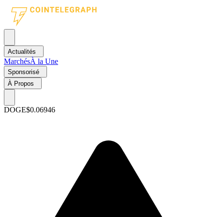
Actualités
Marchés
À la Une
Sponsorisé
À Propos
DOGE
$0.06946