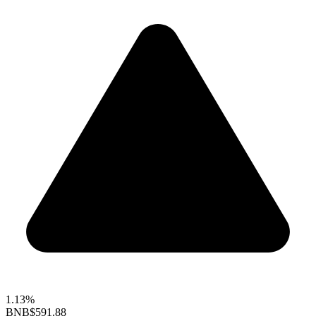
1.13%
BNB
$591.88