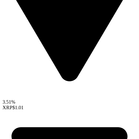
3.51%
XRP
$1.01