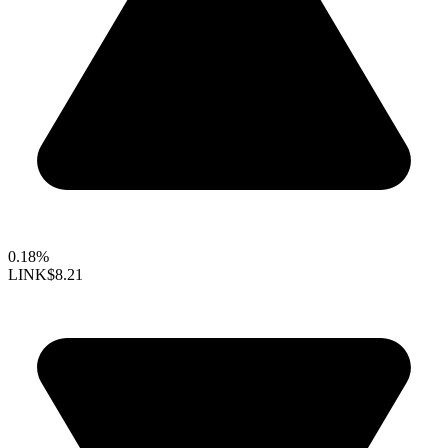
0.18%
LINK
$8.21