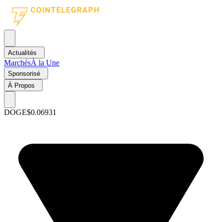
Actualités
Marchés
À la Une
Sponsorisé
À Propos
DOGE
$0.06931