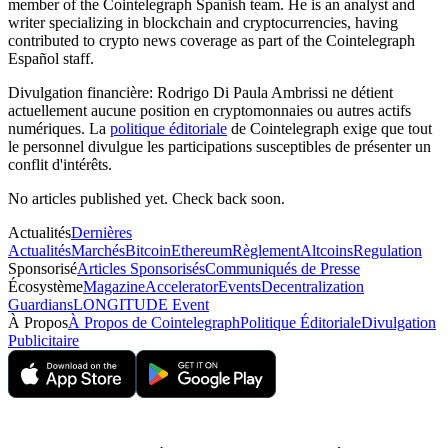
member of the Cointelegraph Spanish team. He is an analyst and
writer specializing in blockchain and cryptocurrencies, having
contributed to crypto news coverage as part of the Cointelegraph
Español staff.
Divulgation financière:
Rodrigo Di Paula Ambrissi ne détient
actuellement aucune position en cryptomonnaies ou autres actifs
numériques. La
politique éditoriale
de Cointelegraph exige que tout
le personnel divulgue les participations susceptibles de présenter un
conflit d'intérêts.
No articles published yet. Check back soon.
Actualités
Dernières
Actualités
Marchés
Bitcoin
Ethereum
Règlement
Altcoins
Regulation
Sponsorisé
Articles Sponsorisés
Communiqués de Presse
Écosystème
Magazine
Accelerator
Events
Decentralization
Guardians
LONGITUDE Event
À Propos
À Propos de Cointelegraph
Politique Éditoriale
Divulgation
Publicitaire