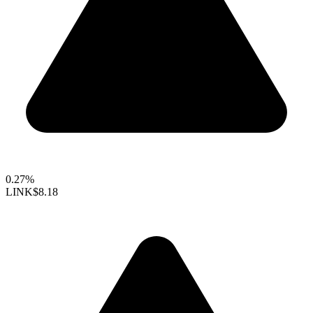
0.27%
LINK
$8.18