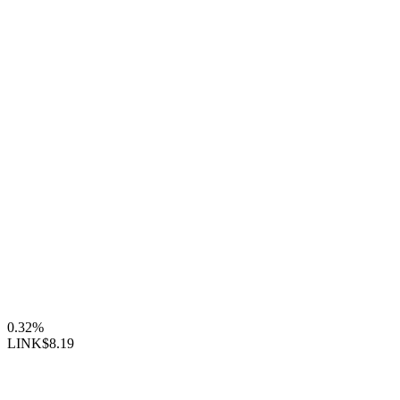
0.32%
LINK
$8.19