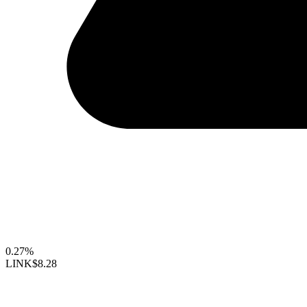
0.27%
LINK
$8.28