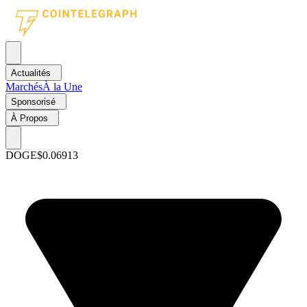
Actualités
Marchés
À la Une
Sponsorisé
À Propos
DOGE
$0.06913