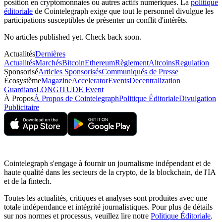
position en cryptomonnaies ou autres actifs numériques. La
politique
éditoriale
de Cointelegraph exige que tout le personnel divulgue les
participations susceptibles de présenter un conflit d'intérêts.
No articles published yet. Check back soon.
Actualités
Dernières
Actualités
Marchés
Bitcoin
Ethereum
Règlement
Altcoins
Regulation
Sponsorisé
Articles Sponsorisés
Communiqués de Presse
Écosystème
Magazine
Accelerator
Events
Decentralization
Guardians
LONGITUDE Event
À Propos
À Propos de Cointelegraph
Politique Éditoriale
Divulgation
Publicitaire
Cointelegraph s'engage à fournir un journalisme indépendant et de
haute qualité dans les secteurs de la crypto, de la blockchain, de l'IA
et de la fintech.
Toutes les actualités, critiques et analyses sont produites avec une
totale indépendance et intégrité journalistiques. Pour plus de détails
sur nos normes et processus, veuillez lire notre
Politique Éditoriale
.