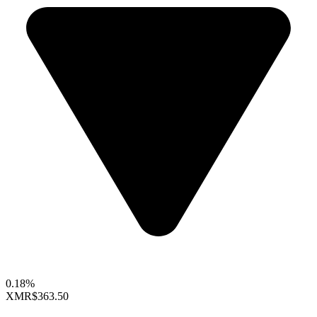
0.18%
XMR
$363.50