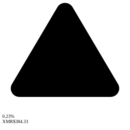
0.23%
XMR
$384.33