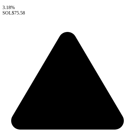
3.18%
SOL
$75.58