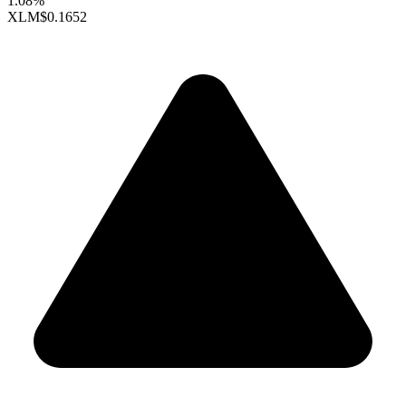
1.08%
XLM
$0.1652