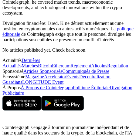
Cointelegraph, he covered market trends, macroeconomic
developments, and technological innovations within the crypto
ecosystem.
Divulgation financière:
Jared. K ne détient actuellement aucune
position en cryptomonnaies ou autres actifs numériques. La
politique
éditoriale
de Cointelegraph exige que tout le personnel divulgue les
participations susceptibles de présenter un conflit d'intérêts.
No articles published yet. Check back soon.
Actualités
Dernières
Actualités
Marchés
Bitcoin
Ethereum
Règlement
Altcoins
Regulation
Sponsorisé
Articles Sponsorisés
Communiqués de Presse
Écosystème
Magazine
Accelerator
Events
Decentralization
Guardians
LONGITUDE Event
À Propos
À Propos de Cointelegraph
Politique Éditoriale
Divulgation
Publicitaire
Cointelegraph s'engage à fournir un journalisme indépendant et de
haute qualité dans les secteurs de la crypto, de la blockchain, de l'IA