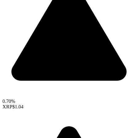
0.70%
XRP
$1.04