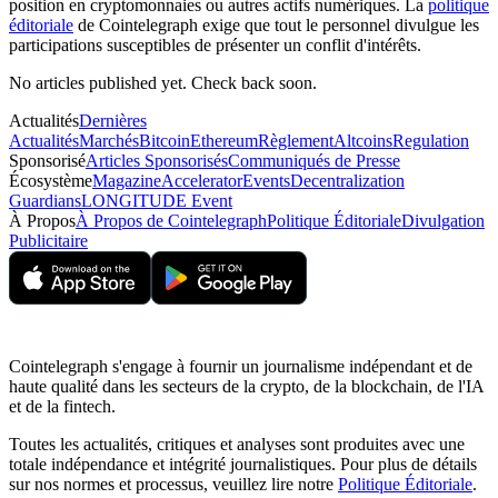
position en cryptomonnaies ou autres actifs numériques. La
politique
éditoriale
de Cointelegraph exige que tout le personnel divulgue les
participations susceptibles de présenter un conflit d'intérêts.
No articles published yet. Check back soon.
Actualités
Dernières
Actualités
Marchés
Bitcoin
Ethereum
Règlement
Altcoins
Regulation
Sponsorisé
Articles Sponsorisés
Communiqués de Presse
Écosystème
Magazine
Accelerator
Events
Decentralization
Guardians
LONGITUDE Event
À Propos
À Propos de Cointelegraph
Politique Éditoriale
Divulgation
Publicitaire
Cointelegraph s'engage à fournir un journalisme indépendant et de
haute qualité dans les secteurs de la crypto, de la blockchain, de l'IA
et de la fintech.
Toutes les actualités, critiques et analyses sont produites avec une
totale indépendance et intégrité journalistiques. Pour plus de détails
sur nos normes et processus, veuillez lire notre
Politique Éditoriale
.