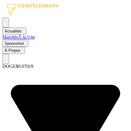
Actualités
Marchés
À la Une
Sponsorisé
À Propos
DOGE
$0.07019