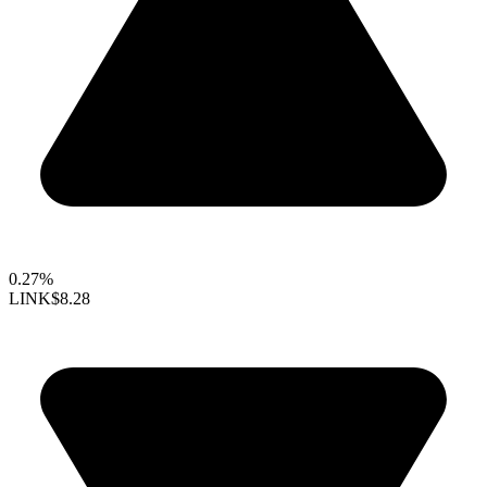
0.27%
LINK
$8.28