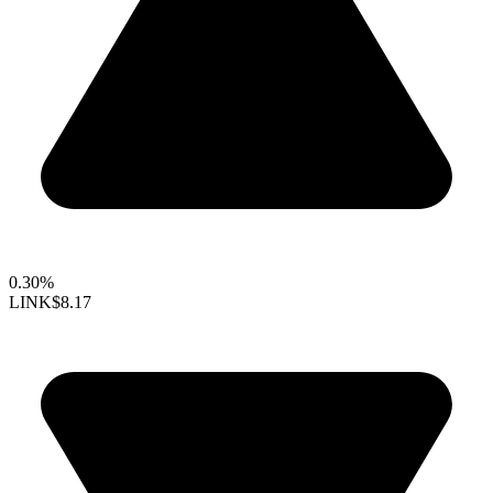
0.30%
LINK
$8.17