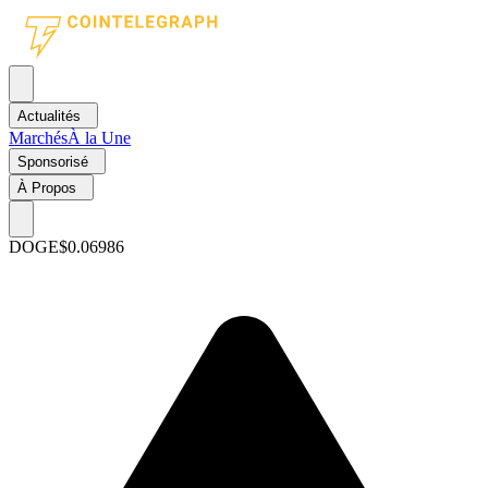
Actualités
Marchés
À la Une
Sponsorisé
À Propos
DOGE
$0.06986