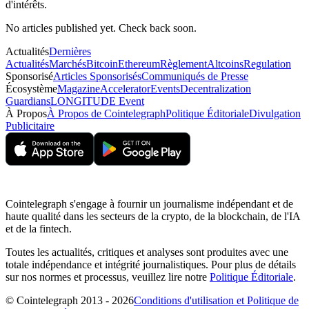
d'intérêts.
No articles published yet. Check back soon.
Actualités
Dernières
Actualités
Marchés
Bitcoin
Ethereum
Règlement
Altcoins
Regulation
Sponsorisé
Articles Sponsorisés
Communiqués de Presse
Écosystème
Magazine
Accelerator
Events
Decentralization
Guardians
LONGITUDE Event
À Propos
À Propos de Cointelegraph
Politique Éditoriale
Divulgation
Publicitaire
Cointelegraph s'engage à fournir un journalisme indépendant et de
haute qualité dans les secteurs de la crypto, de la blockchain, de l'IA
et de la fintech.
Toutes les actualités, critiques et analyses sont produites avec une
totale indépendance et intégrité journalistiques. Pour plus de détails
sur nos normes et processus, veuillez lire notre
Politique Éditoriale
.
© Cointelegraph 2013 - 2026
Conditions d'utilisation et Politique de