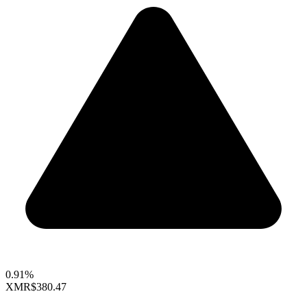
0.91%
XMR
$380.47