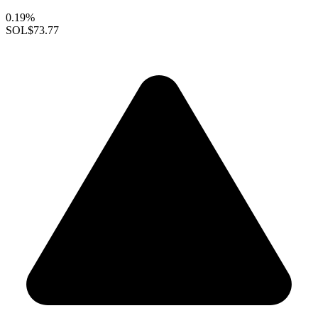
0.19%
SOL
$73.77