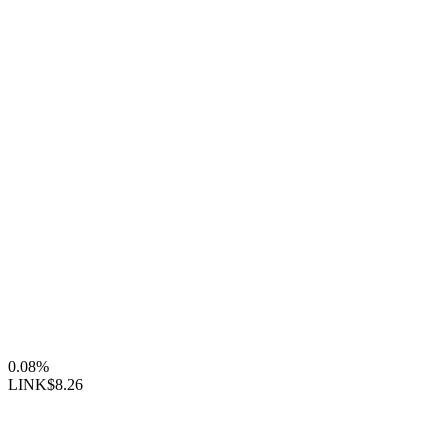
0.08%
LINK
$8.26