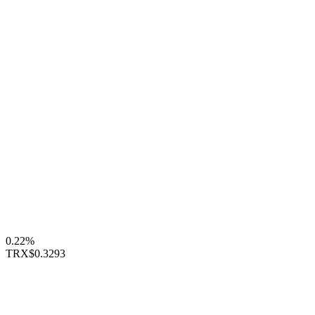
0.22%
TRX
$0.3293