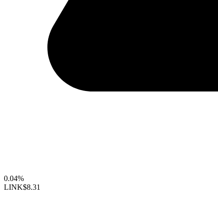
0.04%
LINK
$8.31