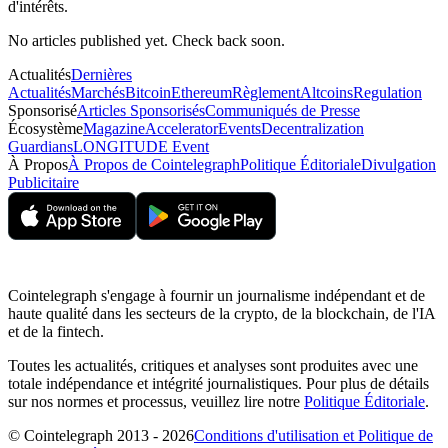
d'intérêts.
No articles published yet. Check back soon.
Actualités
Dernières
Actualités
Marchés
Bitcoin
Ethereum
Règlement
Altcoins
Regulation
Sponsorisé
Articles Sponsorisés
Communiqués de Presse
Écosystème
Magazine
Accelerator
Events
Decentralization
Guardians
LONGITUDE Event
À Propos
À Propos de Cointelegraph
Politique Éditoriale
Divulgation
Publicitaire
Cointelegraph s'engage à fournir un journalisme indépendant et de
haute qualité dans les secteurs de la crypto, de la blockchain, de l'IA
et de la fintech.
Toutes les actualités, critiques et analyses sont produites avec une
totale indépendance et intégrité journalistiques. Pour plus de détails
sur nos normes et processus, veuillez lire notre
Politique Éditoriale
.
© Cointelegraph 2013 - 2026
Conditions d'utilisation et Politique de