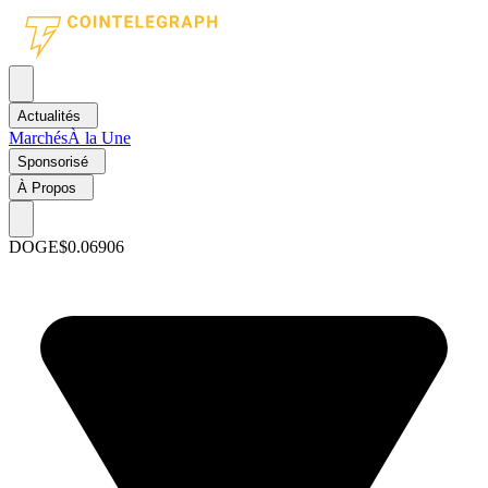
Actualités
Marchés
À la Une
Sponsorisé
À Propos
DOGE
$0.06906