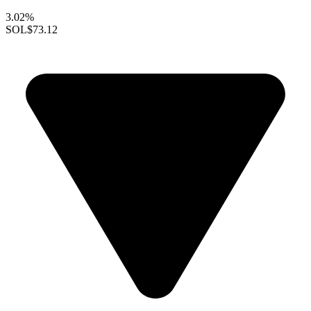
3.02%
SOL
$73.12