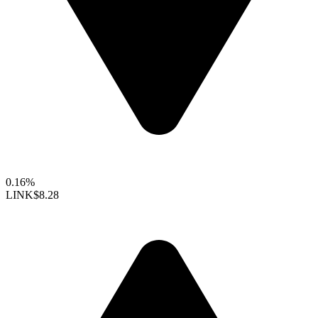
0.16%
LINK
$8.28