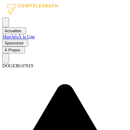
Actualités
Marchés
À la Une
Sponsorisé
À Propos
DOGE
$0.07019