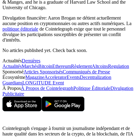
& Manges, and he is a graduate of Harvard Law School and the
University of Chicago.
Divulgation financière:
Aaron Brogan ne détient actuellement
aucune position en cryptomonnaies ou autres actifs numériques. La
politique éditoriale
de Cointelegraph exige que tout le personnel
divulgue les participations susceptibles de présenter un conflit
d'intérêts.
No articles published yet. Check back soon.
Actualités
Dernières
Actualités
Marchés
Bitcoin
Ethereum
Règlement
Altcoins
Regulation
Sponsorisé
Articles Sponsorisés
Communiqués de Presse
Écosystème
Magazine
Accelerator
Events
Decentralization
Guardians
LONGITUDE Event
À Propos
À Propos de Cointelegraph
Politique Éditoriale
Divulgation
Publicitaire
Cointelegraph s'engage à fournir un journalisme indépendant et de
haute qualité dans les secteurs de la crypto, de la blockchain, de l'IA