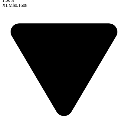
1.50%
XLM
$0.1608