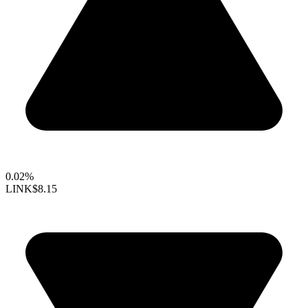
0.02%
LINK
$8.15