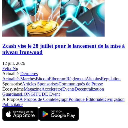
Zcash vise le 28 juillet pour le lancement de la mise à
niveau Ironwood
12 juil. 2026
Felix Ng
Actualités
Dernières
Actualités
Marchés
Bitcoin
Ethereum
Règlement
Altcoins
Regulation
Sponsorisé
Articles Sponsorisés
Communiqués de Presse
Écosystème
Magazine
Accelerator
Events
Decentralization
Guardians
LONGITUDE Event
À Propos
À Propos de Cointelegraph
Politique Éditoriale
Divulgation
Publicitaire