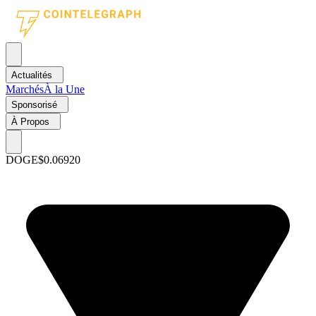
Actualités
Marchés
À la Une
Sponsorisé
À Propos
DOGE
$0.06920