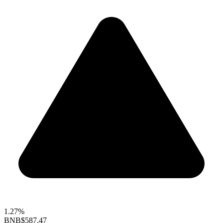
1.27%
BNB
$587.47